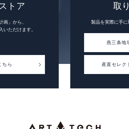
ストア
取
計画」から、
製品を実際に手に
入いただけます。
燕三条地
こちら
産直セレクト