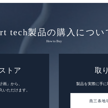
rt tech製品の
購入につい
How to Buy
ストア
取
計画」から、
製品を実際に手に
入いただけます。
燕三条地